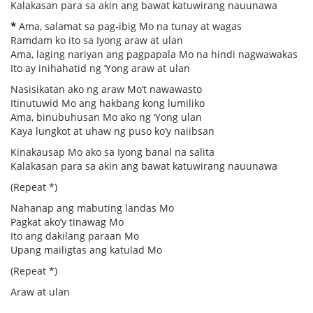
Kalakasan para sa akin ang bawat katuwirang nauunawa
*
Ama, salamat sa pag-ibig Mo na tunay at wagas
Ramdam ko ito sa Iyong araw at ulan
Ama, laging nariyan ang pagpapala Mo na hindi nagwawakas
Ito ay inihahatid ng ‘Yong araw at ulan
Nasisikatan ako ng araw Mo’t nawawasto
Itinutuwid Mo ang hakbang kong lumiliko
Ama, binubuhusan Mo ako ng ‘Yong ulan
Kaya lungkot at uhaw ng puso ko’y naiibsan
Kinakausap Mo ako sa Iyong banal na salita
Kalakasan para sa akin ang bawat katuwirang nauunawa
(Repeat *)
Nahanap ang mabuting landas Mo
Pagkat ako’y tinawag Mo
Ito ang dakilang paraan Mo
Upang mailigtas ang katulad Mo
(Repeat *)
Araw at ulan