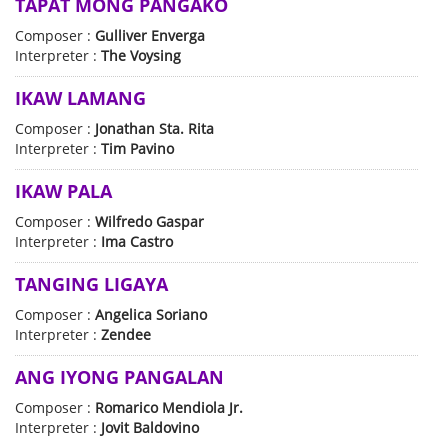
TAPAT MONG PANGAKO
Composer :
Gulliver Enverga
Interpreter :
The Voysing
IKAW LAMANG
Composer :
Jonathan Sta. Rita
Interpreter :
Tim Pavino
IKAW PALA
Composer :
Wilfredo Gaspar
Interpreter :
Ima Castro
TANGING LIGAYA
Composer :
Angelica Soriano
Interpreter :
Zendee
ANG IYONG PANGALAN
Composer :
Romarico Mendiola Jr.
Interpreter :
Jovit Baldovino